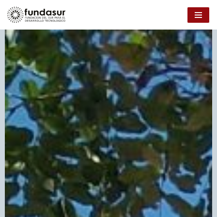
Ir
al
contenido