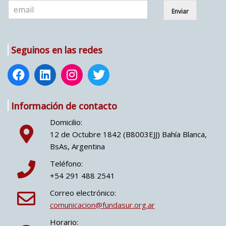
E
Enviar
m
a
i
l
Seguinos en las redes
*
Información de contacto
Domicilio:
12 de Octubre 1842 (B8003EJJ) Bahía Blanca,
BsAs, Argentina
Teléfono:
+54 291 488 2541
Correo electrónico:
comunicacion@fundasur.org.ar
Horario: