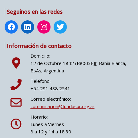
i
l
Seguinos en las redes
*
Información de contacto
Domicilio:
12 de Octubre 1842 (B8003EJJ) Bahía Blanca,
BsAs, Argentina
Teléfono:
+54 291 488 2541
Correo electrónico:
comunicacion@fundasur.org.ar
Horario:
Lunes a Viernes
8 a 12 y 14 a 18:30