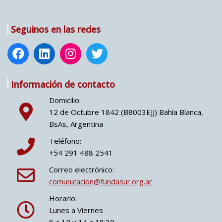
a
i
l
Seguinos en las redes
*
Información de contacto
Domicilio:
12 de Octubre 1842 (B8003EJJ) Bahía Blanca,
BsAs, Argentina
Teléfono:
+54 291 488 2541
Correo electrónico:
comunicacion@fundasur.org.ar
Horario:
Lunes a Viernes