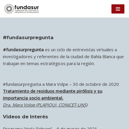
Ir
al
contenido
#fundasurpregunta
#fundasurpregunta
es un ciclo de entrevistas virtuales a
investigadores y referentes de la ciudad de Bahía Blanca que
trabajan en temas estratégicos para la región.
#fundasurpregunta a Mara Volpe – 30 de octubre de 2020
Tratamiento de residuos mediante pirólisis y su
importancia socio ambiental.
Dra. Mara Volpe (PLAPIQUI, CONICET-UNS)
Videos de Interés
Programa “Hola Pehuen” – 6 de marzo de 2021